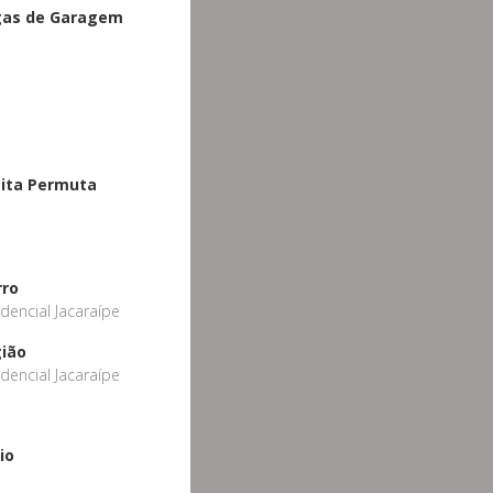
gas de Garagem
ita Permuta
o
rro
idencial Jacaraípe
ião
idencial Jacaraípe
io