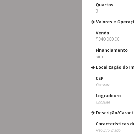
Quartos
3
Valores e Operaç
Venda
$340,000.00
Financiamento
Sim
Localização do I
CEP
Consulte
Logradouro
Consulte
Descrição/Caract
Características d
Não Informado