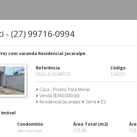
ti - (27) 99716-0994
ite) com varanda Residencial Jacaraípe.
Referência
Código
CASA-3-QUARTOS
124552
Casa - Pronto Para Morar
Venda ($340,000.00)
Residencial Jacaraípe
Serra
ES
 Imóvel
Condomínio
Área Total (m2)
Áre
115.00
115
Não Informado