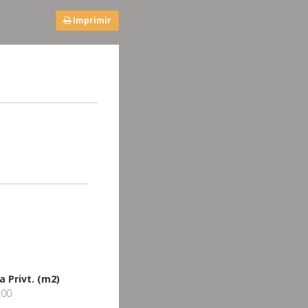
Imprimir
a Privt. (m2)
.00