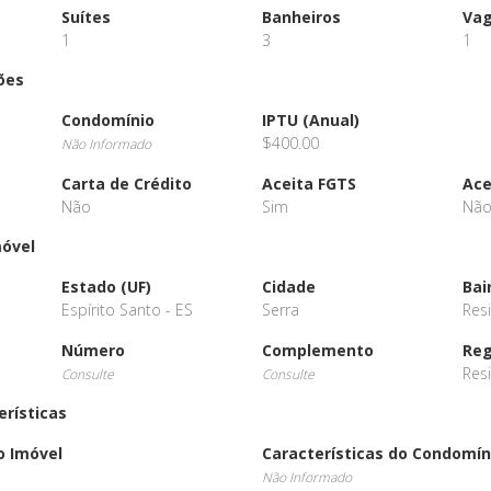
Suítes
Banheiros
Va
1
3
1
ões
Condomínio
IPTU (Anual)
$400.00
Não Informado
Carta de Crédito
Aceita FGTS
Ace
Não
Sim
Nã
móvel
Estado (UF)
Cidade
Bai
Espírito Santo - ES
Serra
Res
Número
Complemento
Reg
Res
Consulte
Consulte
erísticas
o Imóvel
Características do Condomín
Não Informado