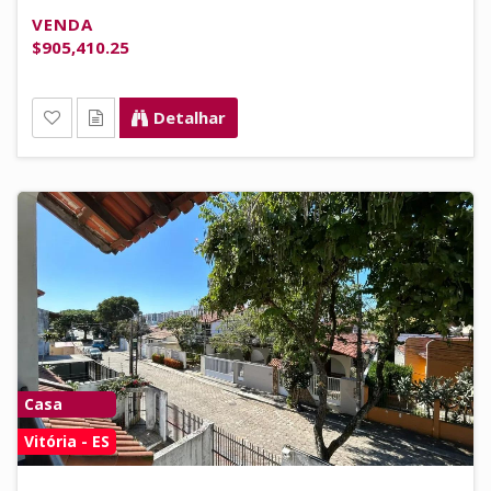
VENDA
$905,410.25
Detalhar
Casa
Vitória - ES