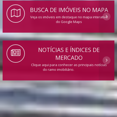
BUSCA DE IMÓVEIS NO MAPA
Veja os imóveis em destaque no mapa interativo
do Google Maps
NOTÍCIAS E ÍNDICES DE
MERCADO
Clique aqui para conhecer as principais notícias
do ramo imobiliário.