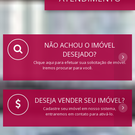
NÃO ACHOU O IMÓVEL
DESEJADO?
Clique aqui para efetuar sua solicitação de imóvel.
Iremos procurar para você.
DESEJA VENDER SEU IMÓVEL?
Cadastre seu imóvel em nosso sistema,
entraremos em contato para ativá-lo.