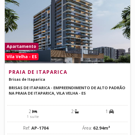
Apartamento
Vila Velha - ES
PRAIA DE ITAPARICA
Brisas de Itaparica
BRISAS DE ITAPARICA - EMPREENDIMENTO DE ALTO PADRÃO
NA PRAIA DE ITAPARICA, VILA VELHA - ES
2
2
1
1 suíte
Ref:
AP-1704
Área:
62.94m²