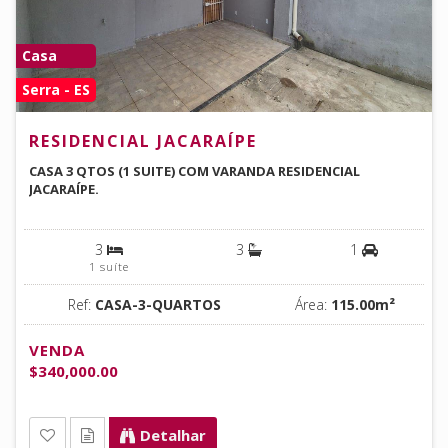
Casa
Serra - ES
RESIDENCIAL JACARAÍPE
CASA 3 QTOS (1 SUITE) COM VARANDA RESIDENCIAL
JACARAÍPE.
3
3
1
1 suíte
Ref:
CASA-3-QUARTOS
Área:
115.00m²
VENDA
$340,000.00
Detalhar