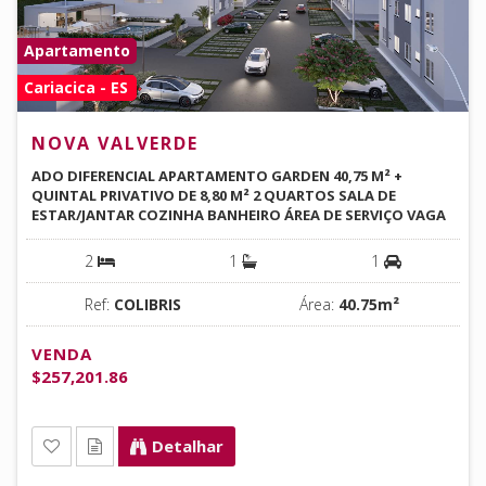
Apartamento
Cariacica - ES
NOVA VALVERDE
ADO DIFERENCIAL APARTAMENTO GARDEN 40,75 M² +
QUINTAL PRIVATIVO DE 8,80 M² 2 QUARTOS SALA DE
ESTAR/JANTAR COZINHA BANHEIRO ÁREA DE SERVIÇO VAGA
DE GARAGEM PRIVATIVA PISO LAMINADO QUINTAL
PRIVATIVO EXCLUSIVO LAZER COMPLETO PARA TODA A
2
1
1
FAMÍLIA
Ref:
COLIBRIS
Área:
40.75m²
VENDA
$257,201.86
Detalhar